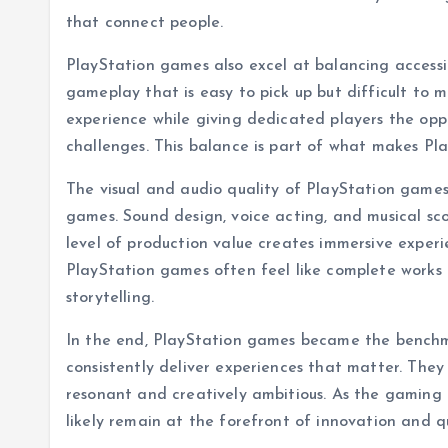
that connect people.
PlayStation games also excel at balancing accessi
gameplay that is easy to pick up but difficult to 
experience while giving dedicated players the op
challenges. This balance is part of what makes P
The visual and audio quality of PlayStation games
games. Sound design, voice acting, and musical sco
level of production value creates immersive exper
PlayStation games often feel like complete works 
storytelling.
In the end, PlayStation games became the benchm
consistently deliver experiences that matter. They 
resonant and creatively ambitious. As the gaming i
likely remain at the forefront of innovation and qu