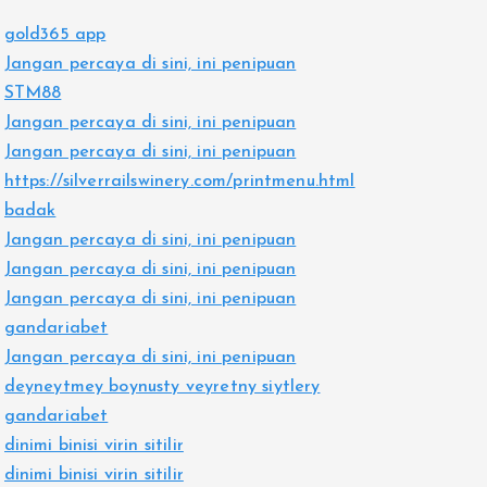
gold365 app
Jangan percaya di sini, ini penipuan
STM88
Jangan percaya di sini, ini penipuan
Jangan percaya di sini, ini penipuan
https://silverrailswinery.com/printmenu.html
badak
Jangan percaya di sini, ini penipuan
Jangan percaya di sini, ini penipuan
Jangan percaya di sini, ini penipuan
gandariabet
Jangan percaya di sini, ini penipuan
deyneytmey boynusty veyretny siytlery
gandariabet
dinimi binisi virin sitilir
dinimi binisi virin sitilir