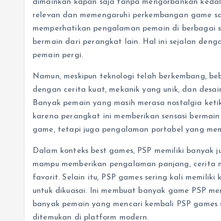
dimainkan kapan saja tanpa mengorbankan kedal
relevan dan memengaruhi perkembangan game saat 
memperhatikan pengalaman pemain di berbagai sit
bermain dari perangkat lain. Hal ini sejalan 
pemain pergi.
Namun, meskipun teknologi telah berkembang, be
dengan cerita kuat, mekanik yang unik, dan desai
Banyak pemain yang masih merasa nostalgia ket
karena perangkat ini memberikan sensasi bermai
game, tetapi juga pengalaman portabel yang mem
Dalam konteks best games, PSP memiliki banyak j
mampu memberikan pengalaman panjang, cerita m
favorit. Selain itu, PSP games sering kali memili
untuk dikuasai. Ini membuat banyak game PSP memi
banyak pemain yang mencari kembali PSP games u
ditemukan di platform modern.