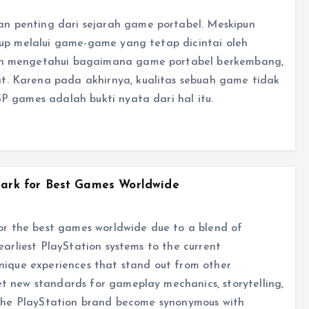
n penting dari sejarah game portabel. Meskipun
idup melalui game-game yang tetap dicintai oleh
gin mengetahui bagaimana game portabel berkembang,
. Karena pada akhirnya, kualitas sebuah game tidak
P games adalah bukti nyata dari hal itu.
ark for Best Games Worldwide
r the best games worldwide due to a blend of
earliest PlayStation systems to the current
unique experiences that stand out from other
t new standards for gameplay mechanics, storytelling,
d the PlayStation brand become synonymous with