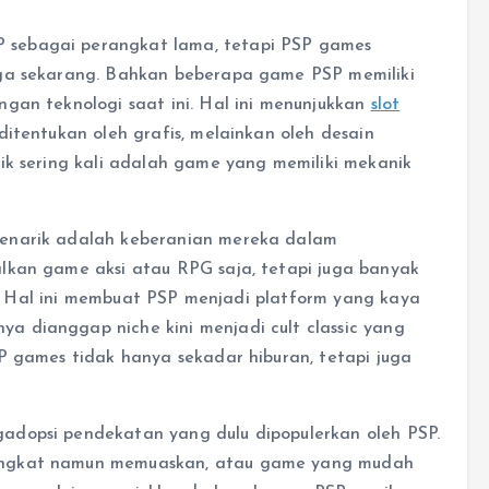
sebagai perangkat lama, tetapi PSP games
ga sekarang. Bahkan beberapa game PSP memiliki
gan teknologi saat ini. Hal ini menunjukkan
slot
itentukan oleh grafis, melainkan oleh desain
ik sering kali adalah game yang memiliki mekanik
enarik adalah keberanian mereka dalam
lkan game aksi atau RPG saja, tetapi juga banyak
gi. Hal ini membuat PSP menjadi platform yang kaya
 dianggap niche kini menjadi cult classic yang
P games tidak hanya sekadar hiburan, tetapi juga
dopsi pendekatan yang dulu dipopulerkan oleh PSP.
ingkat namun memuaskan, atau game yang mudah