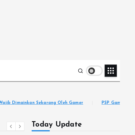
an Sekarang Oleh Gamer
PSP Games That Set the Standa
Today Update