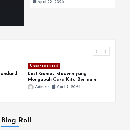
April 22, 2026
By
April 30, 2026
0
77 views
Uncategorized
Unca
tandard
Best Games Modern yang
Evolu
Mengubah Cara Kita Bermain
PlayS
Admin
April 7, 2026
Blog Roll