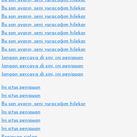
Bu son uyarın, seni vuracağım hilekar
Bu son uyarın, seni vuracağım hilekar
Bu son uyarın, seni vuracağım hilekar
Bu son uyarın, seni vuracağım hilekar
Bu son uyarın, seni vuracağım hilekar
Bu son uyarın, seni vuracağım hilekar
Bu son uyarın, seni vuracağım hilekar
Jangan percaya di sini, ini penipuan
Jangan percaya di sini, ini penipuan
Jangan percaya di sini, ini penipuan
Ini situs penipuan
Ini situs penipuan
Bu son uyarın, seni vuracağım hilekar
Ini situs penipuan
Ini situs penipuan
Ini situs penipuan