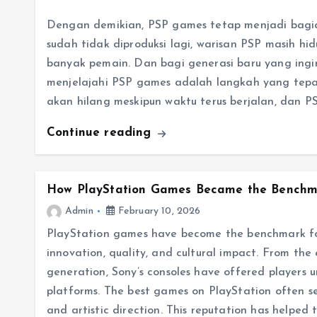
Dengan demikian, PSP games tetap menjadi bagia
sudah tidak diproduksi lagi, warisan PSP masih h
banyak pemain. Dan bagi generasi baru yang in
menjelajahi PSP games adalah langkah yang tepat
akan hilang meskipun waktu terus berjalan, dan PS
Continue reading
How PlayStation Games Became the Benchm
Admin
February 10, 2026
PlayStation games have become the benchmark fo
innovation, quality, and cultural impact. From the 
generation, Sony’s consoles have offered players 
platforms. The best games on PlayStation often se
and artistic direction. This reputation has helpe