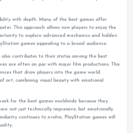
bility with depth. Many of the best games offer
master. This approach allows new players to enjoy the
portunity to explore advanced mechanics and hidden
layStation games appealing to a broad audience.
 also contributes to their status among the best
res are often on par with major film productions. This
iences that draw players into the game world.
of art, combining visual beauty with emotional
ark for the best games worldwide because they
are not just technically impressive, but emotionally
ndustry continues to evolve, PlayStation games will
ality.