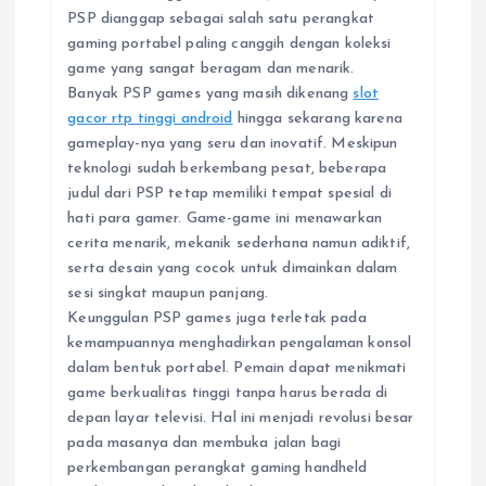
PSP dianggap sebagai salah satu perangkat
gaming portabel paling canggih dengan koleksi
game yang sangat beragam dan menarik.
Banyak PSP games yang masih dikenang
slot
gacor rtp tinggi android
hingga sekarang karena
gameplay-nya yang seru dan inovatif. Meskipun
teknologi sudah berkembang pesat, beberapa
judul dari PSP tetap memiliki tempat spesial di
hati para gamer. Game-game ini menawarkan
cerita menarik, mekanik sederhana namun adiktif,
serta desain yang cocok untuk dimainkan dalam
sesi singkat maupun panjang.
Keunggulan PSP games juga terletak pada
kemampuannya menghadirkan pengalaman konsol
dalam bentuk portabel. Pemain dapat menikmati
game berkualitas tinggi tanpa harus berada di
depan layar televisi. Hal ini menjadi revolusi besar
pada masanya dan membuka jalan bagi
perkembangan perangkat gaming handheld