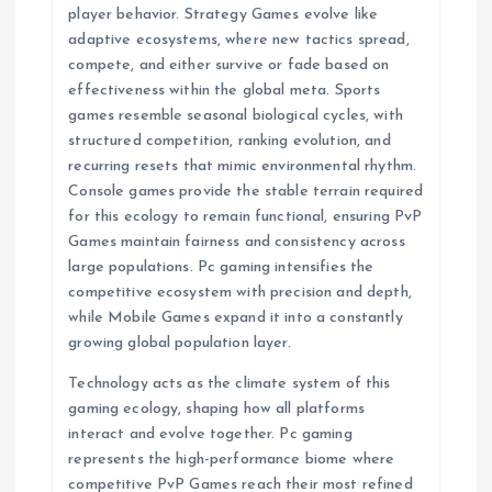
player behavior. Strategy Games evolve like
adaptive ecosystems, where new tactics spread,
compete, and either survive or fade based on
effectiveness within the global meta. Sports
games resemble seasonal biological cycles, with
structured competition, ranking evolution, and
recurring resets that mimic environmental rhythm.
Console games provide the stable terrain required
for this ecology to remain functional, ensuring PvP
Games maintain fairness and consistency across
large populations. Pc gaming intensifies the
competitive ecosystem with precision and depth,
while Mobile Games expand it into a constantly
growing global population layer.
Technology acts as the climate system of this
gaming ecology, shaping how all platforms
interact and evolve together. Pc gaming
represents the high-performance biome where
competitive PvP Games reach their most refined