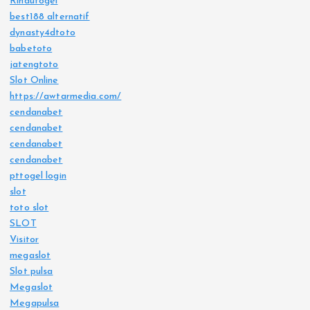
Rindutogel
best188 alternatif
dynasty4dtoto
babetoto
jatengtoto
Slot Online
https://awtarmedia.com/
cendanabet
cendanabet
cendanabet
cendanabet
pttogel login
slot
toto slot
SLOT
Visitor
megaslot
Slot pulsa
Megaslot
Megapulsa