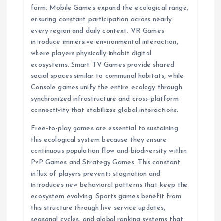
form. Mobile Games expand the ecological range,
ensuring constant participation across nearly
every region and daily context. VR Games
introduce immersive environmental interaction,
where players physically inhabit digital
ecosystems. Smart TV Games provide shared
social spaces similar to communal habitats, while
Console games unify the entire ecology through
synchronized infrastructure and cross-platform
connectivity that stabilizes global interactions.
Free-to-play games are essential to sustaining
this ecological system because they ensure
continuous population flow and biodiversity within
PvP Games and Strategy Games. This constant
influx of players prevents stagnation and
introduces new behavioral patterns that keep the
ecosystem evolving. Sports games benefit from
this structure through live-service updates,
seasonal cycles, and global ranking systems that