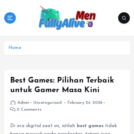
S
k
i
p
t
o
c
Home
o
n
t
e
Best Games: Pilihan Terbaik
n
t
untuk Gamer Masa Kini
Admin
Uncategorized
February 24, 2026
0 Comments
Di era digital saat ini, istilah
best games
tidak
hanya merujuk pada popularitas, tetapi juga