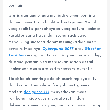
bermain.
Grafis dan audio juga menjadi elemen penting
dalam menentukan kualitas
best games
. Visual
yang realistis, pencahayaan yang natural, animasi
karakter yang halus, dan soundtrack yang
mendukung suasana dapat meningkatkan imersi
pemain. Misalnya,
Cyberpunk 2077
atau
Ghost of
Tsushima
menghadirkan dunia yang terasa hidup,
di mana pemain bisa merasakan setiap detail
lingkungan dan suara sekitar secara autentik.
Tidak kalah penting adalah aspek replayability
dan konten tambahan. Banyak
best games
modern
slot gacor 777
menyediakan mode
tambahan, side quests, update rutin, dan
dukungan komunitas yang membuat pemain tetap