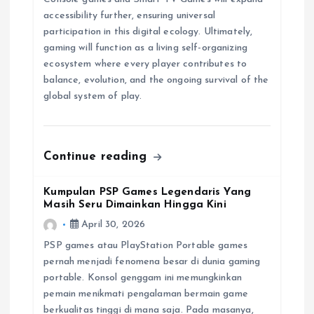
accessibility further, ensuring universal
participation in this digital ecology. Ultimately,
gaming will function as a living self-organizing
ecosystem where every player contributes to
balance, evolution, and the ongoing survival of the
global system of play.
Continue reading
Kumpulan PSP Games Legendaris Yang
Masih Seru Dimainkan Hingga Kini
April 30, 2026
PSP games atau PlayStation Portable games
pernah menjadi fenomena besar di dunia gaming
portable. Konsol genggam ini memungkinkan
pemain menikmati pengalaman bermain game
berkualitas tinggi di mana saja. Pada masanya,