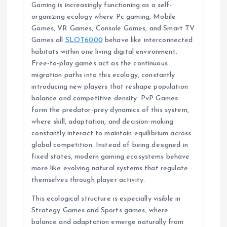
g
Gaming is increasingly functioning as a self-
organizing ecology where Pc gaming, Mobile
a
Games, VR Games, Console Games, and Smart TV
Games all
SLOT6000
behave like interconnected
t
habitats within one living digital environment.
Free-to-play games act as the continuous
i
migration paths into this ecology, constantly
introducing new players that reshape population
o
balance and competitive density. PvP Games
form the predator-prey dynamics of this system,
n
where skill, adaptation, and decision-making
constantly interact to maintain equilibrium across
global competition. Instead of being designed in
fixed states, modern gaming ecosystems behave
more like evolving natural systems that regulate
themselves through player activity.
This ecological structure is especially visible in
Strategy Games and Sports games, where
balance and adaptation emerge naturally from