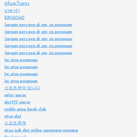
สล็อตเว็บตรง
บาคาร่า
ERIGO4D
Jangan percaya di sini, ini penipuan
Jangan percaya di sini, ini penipuan
Jangan percaya di sini, ini penipuan
Jangan percaya di sini, ini penipuan
Jangan percaya di sini, ini penipuan
Ini situs penipuan
Ini situs penipuan
Ini situs penipuan
Ini situs penipuan
스포츠분석 입니다
selot gacor
slot777 gacor
reddy anna book club
situs slot
스포츠중계
situs judi slot online gampang menang