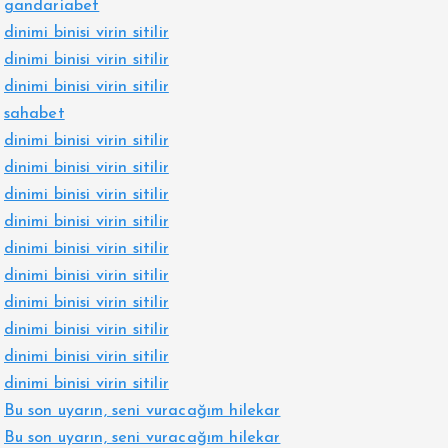
gandariabet
dinimi binisi virin sitilir
dinimi binisi virin sitilir
dinimi binisi virin sitilir
sahabet
dinimi binisi virin sitilir
dinimi binisi virin sitilir
dinimi binisi virin sitilir
dinimi binisi virin sitilir
dinimi binisi virin sitilir
dinimi binisi virin sitilir
dinimi binisi virin sitilir
dinimi binisi virin sitilir
dinimi binisi virin sitilir
dinimi binisi virin sitilir
Bu son uyarın, seni vuracağım hilekar
Bu son uyarın, seni vuracağım hilekar