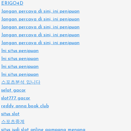
ERIGO4D
Jangan percaya di sini, ini penipuan
Jangan percaya di sini, ini penipuan
Jangan percaya di sini, ini penipuan
Jangan percaya di sini, ini penipuan
Jangan percaya di sini, ini penipuan
Ini situs penipuan
Ini situs penipuan
Ini situs penipuan
Ini situs penipuan
스포츠분석 입니다
selot gacor
slot777 gacor
reddy anna book club
situs slot
스포츠중계
situs judi slot online gampang menang