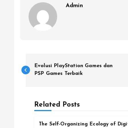
Admin
P
Evolusi PlayStation Games dan
o
PSP Games Terbaik
s
Related Posts
t
n
The Self-Organizing Ecology of Digi